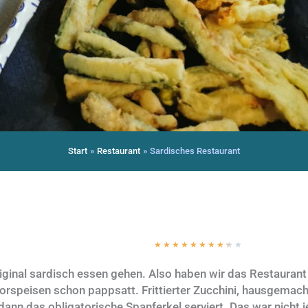
Start
Restaurant
Sardisches Restaurant
★
★
★
★
★
★
★
★
★
★
iginal sardisch essen gehen. Also haben wir das Restaurant 
rspeisen schon pappsatt. Frittierter Zucchini, hausgemacht
nn das obligatorische Spanferkel serviert. Das war nicht j