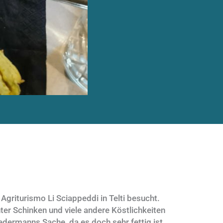
Agriturismo Li Sciappeddi in Telti besucht.
er Schinken und viele andere Köstlichkeiten
edermanns Sache, da es doch sehr fettig ist.