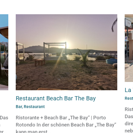
La
Restaurant Beach Bar The Bay
Res
Bar
,
Restaurant
Ris
Das
 Das
Ristorante + Beach Bar „The Bay“ | Porto
dir
h
Rotondo In der schönen Beach Bar „The Bay“
neb
er…
kann man erst…