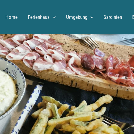
Start
Restaurant
Sardisches Restaurant
Home
Ferienhaus
Umgebung
Sardinien