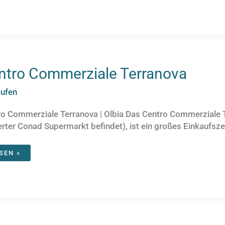
ntro Commerziale Terranova
aufen
o Commerziale Terranova | Olbia Das Centro Commerziale Te
erter Conad Supermarkt befindet), ist ein großes Einkaufsze
NTRO
SEN »
MMERZIALE
RRANOVA