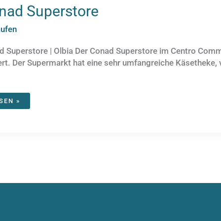
nad Superstore
aufen
 Superstore | Olbia Der Conad Superstore im Centro Commer
ert. Der Supermarkt hat eine sehr umfangreiche Käsetheke, 
NAD
SEN »
PERSTORE