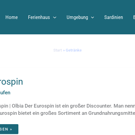
Start
Getränke
Home
Ferienhaus
Umgebung
Sardinien
Start
Getränke
rospin
aufen
pin | Olbia Der Eurospin ist ein großer Discounter. Man nenn
urospin bietet ein großes Sortiment an Grundnahrungsmitt
ROSPIN
SEN »