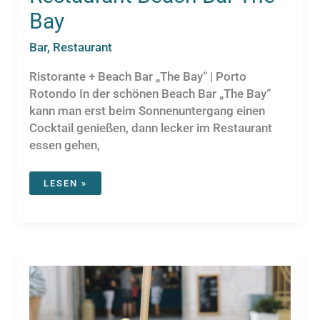
Bay
Bar
,
Restaurant
Ristorante + Beach Bar „The Bay“ | Porto
Rotondo In der schönen Beach Bar „The Bay“
kann man erst beim Sonnenuntergang einen
Cocktail genießen, dann lecker im Restaurant
essen gehen,
RESTAURANT
LESEN »
BEACH
BAR
THE
BAY