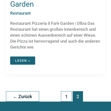
Garden
Restaurant
Restaurant Pizzeria Il Farè Garden | Olbia Das
Restaurant hat einen großen Innenbereich und
einen schönen Aussenbereich auf einer Wiese.
Die Pizza ist hervorragend und auch die anderen
Gerichte wie
RESTAURANT
LESEN »
PIZZERIA
IL
FARÈ
GARDEN
←
Zurück
1
2